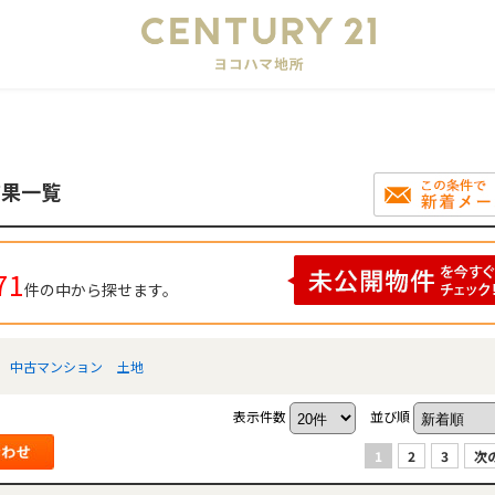
会
結果一覧
71
件の中から探せます。
中古マンション
土地
表示件数
並び順
1
2
3
次の