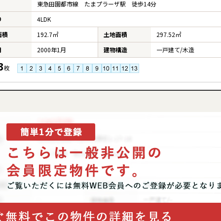
東急田園都市線 たまプラーザ駅 徒歩14分
り
4LDK
面積
192.7㎡
土地面積
297.52㎡
月
2000年1月
建物構造
一戸建て/木造
3
枚