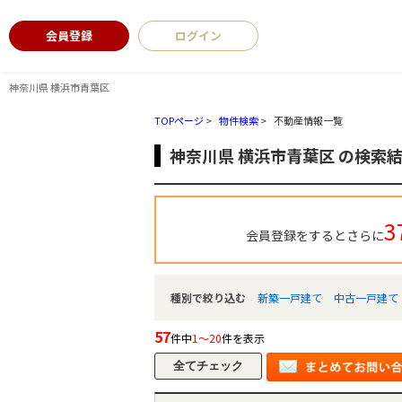
会員登録
ログイン
神奈川県 横浜市青葉区
TOPページ
>
物件検索
>
不動産情報一覧
神奈川県 横浜市青葉区 の検索
3
会員登録をするとさらに
種別で絞り込む
新築一戸建て
中古一戸建て
57
件中
1～20
件を表示