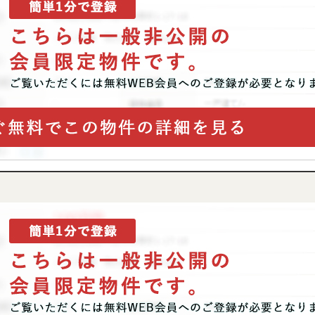
P
SEARCH
トップページ
新横浜のマン
Y
SALE
買いたい
売りたい
NT
LEASE BACK
借りたい
リースバック
HERITANCE
COMPANY
不動産相続
会社概要