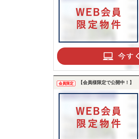
TO
BU
【会員様限定で公開中！】
会員限定
RE
IN