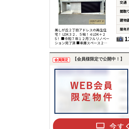
交通
間取
建物
築年
美しが丘２丁目アドレスの再生住
宅！ LDK３２．５帖！４LDK＋２
1
S！ ■令和７年１２月フルリノベー
ション完了済 ■車庫スペース２台
分(車種による)
【会員様限定で公開中！】
会員限定