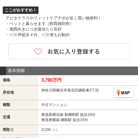
ここがおすすめ！
アピタテラスやフィットケアデポが近く買い物便利！
・ペットと暮らせます（飼育細則有）
・南西向きにつき陽当たり良好
・バス停徒歩４分、バス便もお勧め
基本情報
3,790万円
価格
神奈川県横浜市港北区綱島東5丁目
所在地
MAP
種類
中古マンション
東急新横浜線 新綱島駅 徒歩18分
交通
東急東横線 綱島駅 徒歩19分
間取り
2LDK（-）