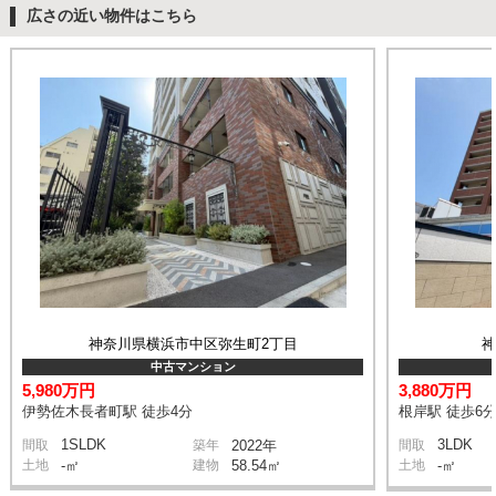
広さの近い物件はこちら
神奈川県横浜市中区弥生町2丁目
中古マンション
5,980万円
3,880万円
伊勢佐木長者町駅 徒歩4分
根岸駅 徒歩6
1SLDK
3LDK
間取
築年
2022年
間取
土地
-㎡
建物
58.54㎡
土地
-㎡