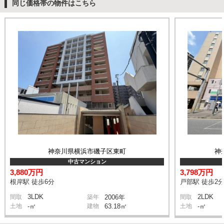
同じ価格帯の物件はこちら
神奈川県横浜市磯子区東町
神
中古マンション
3,880万円
3,798万円
根岸駅 徒歩6分
戸部駅 徒歩2
3LDK
2LDK
間取
築年
2006年
間取
土地
-㎡
建物
63.18㎡
土地
-㎡