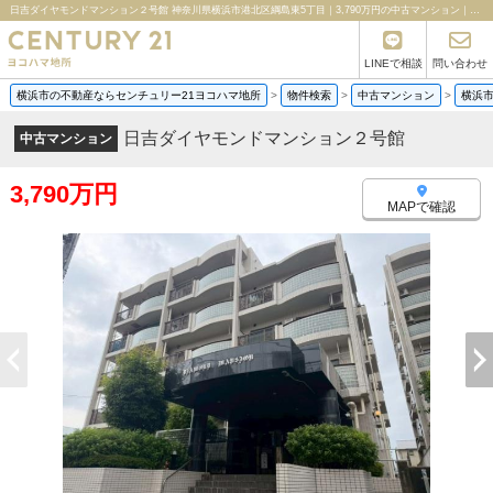
日吉ダイヤモンドマンション２号館 神奈川県横浜市港北区綱島東5丁目｜3,790万円の中古マンション｜分譲マンション情報｜センチュリー21ヨコハマ地所
LINEで相談
問い合わせ
横浜市の不動産ならセンチュリー21ヨコハマ地所
>
物件検索
>
中古マンション
>
横浜
日吉ダイヤモンドマンション２号館
中古マンション
3,790万円
MAPで確認