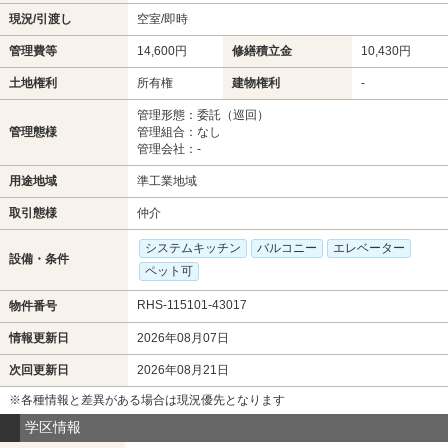
現況/引渡し
空室/即時
管理費等
14,600円
修繕積立金
10,430円
土地権利
所有権
建物権利
-
管理形態：委託（巡回）
管理態様
管理組合：なし
管理会社：-
用途地域
準工業地域
取引態様
仲介
システムキッチン
バルコニー
エレベーター
設備・条件
ペット可
RHS-115101-43017
物件番号
情報更新日
2026年08月07日
次回更新日
2026年08月21日
※各種情報と差異がある場合は現況優先となります
学区情報