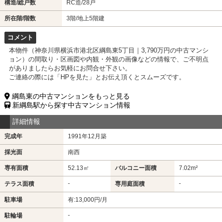
構造/総戸数
RC造/28戸
所在階/階数
3階/地上5階建
コメント
本物件（神奈川県横浜市港北区綱島東5丁目｜3,790万円の中古マンシ
ョン）の間取り・区画図や内観・外観の画像などの情報で、ご不明点
がありましたらお気軽にお問合せ下さい。
ご連絡の際には「HPを見た」とお伝え頂くとスムーズです。
綱島東の中古マンションをもっと見る
新綱島駅から探す中古マンション情報
詳細情報
完成年
1991年12月築
採光面
南西
専有面積
52.13㎡
バルコニー面積
7.02m²
-
-
テラス面積
専用庭面積
駐車場
有:13,000円/月
-
駐輪場