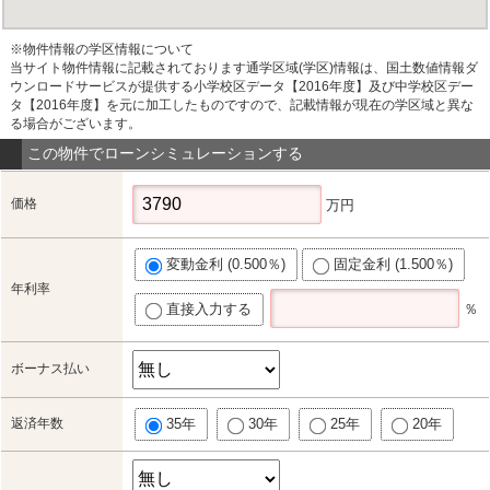
※物件情報の学区情報について
当サイト物件情報に記載されております通学区域(学区)情報は、国土数値情報ダ
ウンロードサービスが提供する小学校区データ【2016年度】及び中学校区デー
タ【2016年度】を元に加工したものですので、記載情報が現在の学区域と異な
る場合がございます。
この物件でローンシミュレーションする
価格
万円
変動金利 (0.500％)
固定金利 (1.500％)
年利率
直接入力する
％
ボーナス払い
返済年数
35年
30年
25年
20年