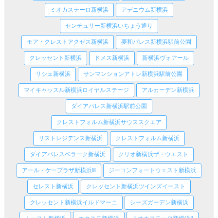
ミオカステーロ新横浜
アデニウム新横浜
センチュリー新横浜いちょう通り
モア・クレストアクゼス新横浜
菱和パレス新横浜駅前公園
クレッセント新横浜
ドメス新横浜
新横浜ヴォアール
リシェ新横浜
サンマンションアトレ新横浜駅前公園
マイキャッスル新横浜ロイヤルステージ
アルカーデン新横浜
ダイアパレス新横浜駅前公園
クレストフォルム新横浜サウススクエア
リストレジデンス新横浜
クレストフォルム新横浜
ダイアパレスベラーク新横浜
クリオ新横浜ザ・ウエスト
アール・ケープラザ新横浜Ⅲ
ジーコンフォートウエスト新横浜
セレスト新横浜
クレッセント新横浜ツインズイースト
クレッセント新横浜イルドマーニ
シーズガーデン新横浜