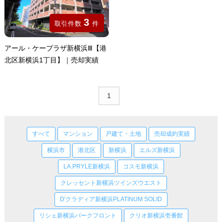
3
取引件数
件
アール・ケープラザ新横浜Ⅲ【港
北区新横浜1丁目】｜売却実績
1
すべて
マンション
戸建て・土地
売却成約実績
横浜市
港北区
新横浜
エルズ新横浜
LA.PRYLE新横浜
コスモ新横浜
クレッセント新横浜ツインズウエスト
D'クラディア新横浜PLATINUM SOLID
リシェ新横浜パークフロント
クリオ新横浜壱番館