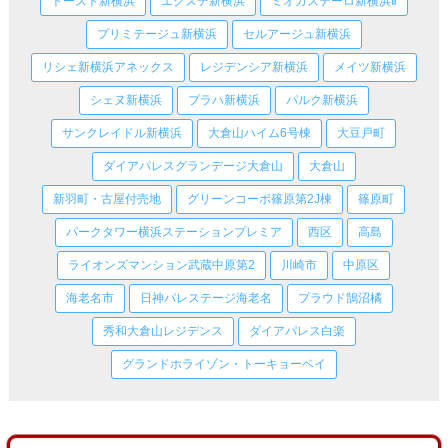
トースト新横浜
エクステ新横浜
ミオカステーロ新横浜Ⅱ
プリミテージュ新横浜
セルアージュ新横浜
リシェ新横浜アネックス
レジデンシア新横浜
メイツ新横浜
シェヌ新横浜
プラハ新横浜
パルク新横浜
サンクレイドル新横浜
大倉山ハイム6号棟
大豆戸町
ダイアパレスグランデージ大倉山
大倉山
新羽町・古屋付売地
グリーンコーポ篠原第2J棟
篠原町
パークタワー横浜ステーションプレミア
西区
高島
ライオンズマンション武蔵中原第2
川崎市
中原区
海老名市
日神パレステージ海老名
プラウド鵠沼橘
秀和大倉山レジデンス
ダイアパレス白楽
グランドホライゾン・トーキョーベイ