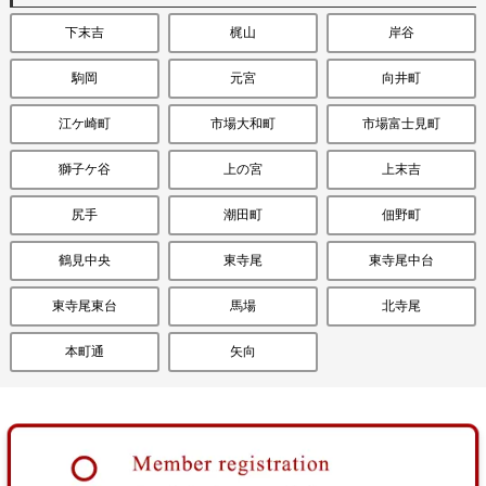
下末吉
梶山
岸谷
駒岡
元宮
向井町
江ケ崎町
市場大和町
市場富士見町
獅子ケ谷
上の宮
上末吉
尻手
潮田町
佃野町
鶴見中央
東寺尾
東寺尾中台
東寺尾東台
馬場
北寺尾
本町通
矢向