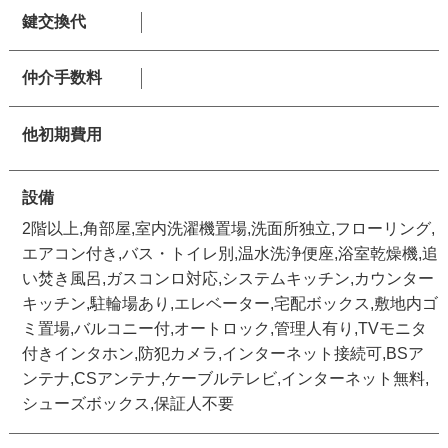
鍵交換代
仲介手数料
他初期費用
設備
2階以上,角部屋,室内洗濯機置場,洗面所独立,フローリング,
エアコン付き,バス・トイレ別,温水洗浄便座,浴室乾燥機,追
い焚き風呂,ガスコンロ対応,システムキッチン,カウンター
キッチン,駐輪場あり,エレベーター,宅配ボックス,敷地内ゴ
ミ置場,バルコニー付,オートロック,管理人有り,TVモニタ
付きインタホン,防犯カメラ,インターネット接続可,BSア
ンテナ,CSアンテナ,ケーブルテレビ,インターネット無料,
シューズボックス,保証人不要