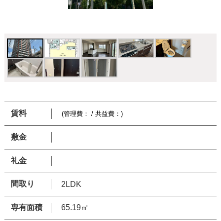
賃料
(管理費： / 共益費：)
敷金
礼金
間取り
2LDK
専有面積
65.19㎡