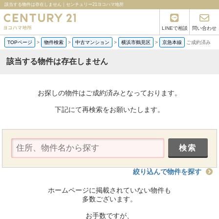
該当する物件は存在しません｜センチュリー21ヨコハマ地所
LINEで相談
問い合わせ
TOPページ
>
物件検索
>
中古マンション
>
横浜市鶴見区
>
京急本線
ご成約済み
該当する物件は存在しません
お探しの物件はご成約済みとなっております。
下記にて再検索をお願いたします。
絞り込んで物件を探す
ホームページに掲載されていない物件も
多数ございます。
お手数ですが、