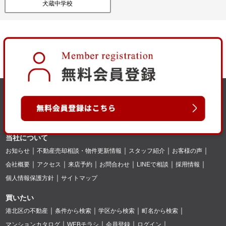
犬蔵中学校
当社について
お知らせ
不動産売却相談・物件更新情報
スタッフ紹介
お客様の声
会社概要
アクセス
来店予約
お問合わせ
LINEで相談
採用情報
個人情報保護方針
サイトマップ
買いたい
港北区の不動産
条件から検索
学区から検索
町名から検索
マンションカタログ
WEBチラシ
会員登録
ログイン