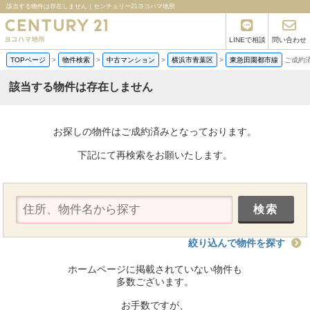
該当する物件は存在しません｜センチュリー21ヨコハマ地所
LINEで相談
問い合わせ
TOPページ
>
物件検索
>
中古マンション
>
横浜市青葉区
>
東急田園都市線
ご成約
該当する物件は存在しません
お探しの物件はご成約済みとなっております。
下記にて再検索をお願いたします。
絞り込んで物件を探す
ホームページに掲載されていない物件も
多数ございます。
お手数ですが、