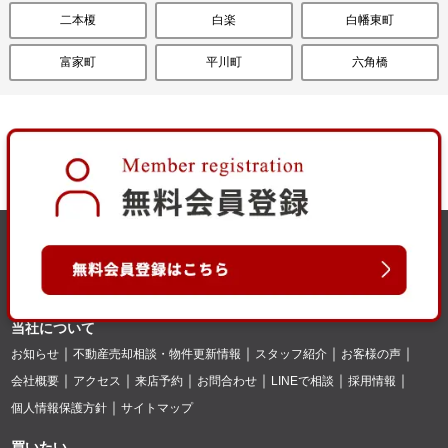
二本榎
白楽
白幡東町
富家町
平川町
六角橋
当社について
お知らせ
不動産売却相談・物件更新情報
スタッフ紹介
お客様の声
会社概要
アクセス
来店予約
お問合わせ
LINEで相談
採用情報
個人情報保護方針
サイトマップ
買いたい