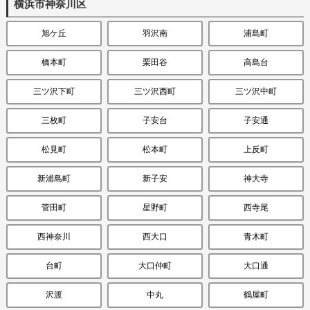
横浜市神奈川区
旭ケ丘
羽沢南
浦島町
橋本町
栗田谷
高島台
三ツ沢下町
三ツ沢西町
三ツ沢中町
三枚町
子安台
子安通
松見町
松本町
上反町
新浦島町
新子安
神大寺
菅田町
星野町
西寺尾
西神奈川
西大口
青木町
台町
大口仲町
大口通
沢渡
中丸
鶴屋町