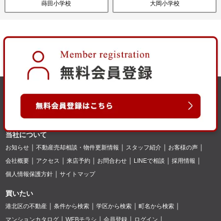
蒔田小学校
大岡小学校
当社について
お知らせ
不動産売却相談・物件更新情報
スタッフ紹介
お客様の声
会社概要
アクセス
来店予約
お問合わせ
LINEで相談
採用情報
個人情報保護方針
サイトマップ
買いたい
港北区の不動産
条件から検索
学区から検索
町名から検索
マンションカタログ
WEBチラシ
会員登録
ログイン