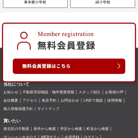
東本郷小学校
緑小学校
当社について
お知らせ
不動産売却相談・物件更新情報
スタッフ紹介
お客様の声
会社概要
アクセス
来店予約
お問合わせ
LINEで相談
採用情報
個人情報保護方針
サイトマップ
買いたい
港北区の不動産
条件から検索
学区から検索
町名から検索
マンションカタログ
WEBチラシ
会員登録
ログイン