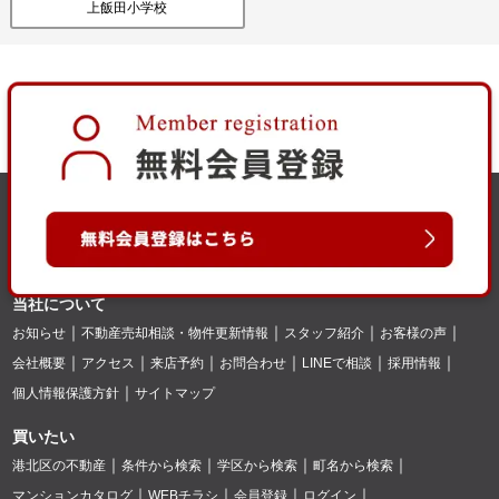
上飯田小学校
当社について
お知らせ
不動産売却相談・物件更新情報
スタッフ紹介
お客様の声
会社概要
アクセス
来店予約
お問合わせ
LINEで相談
採用情報
個人情報保護方針
サイトマップ
買いたい
港北区の不動産
条件から検索
学区から検索
町名から検索
マンションカタログ
WEBチラシ
会員登録
ログイン