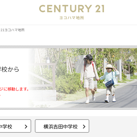
会
21ヨコハマ地所
学校から
ジに移動します。
。
中学校
横浜吉田中学校