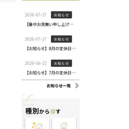
お知らせ一覧
種別
から
探
す