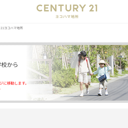
会
21ヨコハマ地所
学校から
ジに移動します。
。