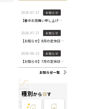
お知らせ一覧
種別
から
探
す