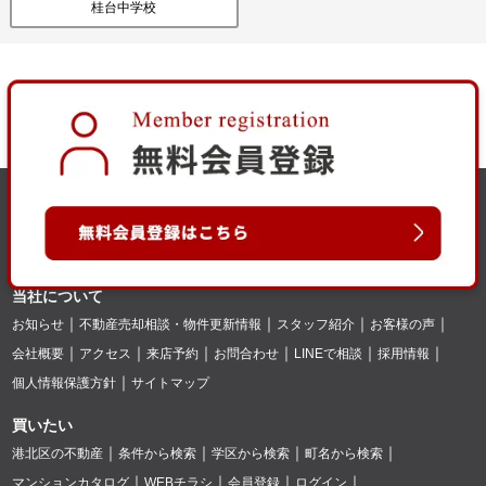
桂台中学校
当社について
お知らせ
不動産売却相談・物件更新情報
スタッフ紹介
お客様の声
会社概要
アクセス
来店予約
お問合わせ
LINEで相談
採用情報
個人情報保護方針
サイトマップ
買いたい
港北区の不動産
条件から検索
学区から検索
町名から検索
マンションカタログ
WEBチラシ
会員登録
ログイン